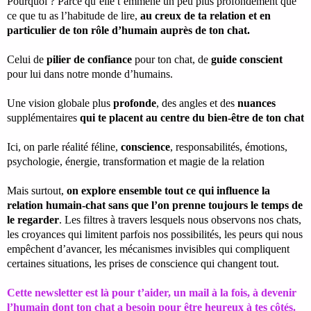
Pourquoi ? Parce qu’elle t’emmène un peu plus profondément que
ce que tu as l’habitude de lire,
au creux de ta relation et en
particulier de ton rôle d’humain auprès de ton chat.
Celui de
pilier de confiance
pour ton chat, de
guide conscient
pour lui dans notre monde d’humains.
Une vision globale plus
profonde
, des angles et des
nuances
supplémentaires
qui te placent au centre du bien-être de ton chat
Ici, on parle réalité féline,
conscience
, responsabilités, émotions,
psychologie, énergie, transformation et magie de la relation
Mais surtout,
on explore ensemble tout ce qui influence la
relation humain-chat sans que l’on prenne toujours le temps de
le regarder
. Les filtres à travers lesquels nous observons nos chats,
les croyances qui limitent parfois nos possibilités, les peurs qui nous
empêchent d’avancer, les mécanismes invisibles qui compliquent
certaines situations, les prises de conscience qui changent tout.
Cette newsletter est là pour t’aider, un mail à la fois, à devenir
l’humain dont ton chat a besoin pour être heureux à tes côtés.